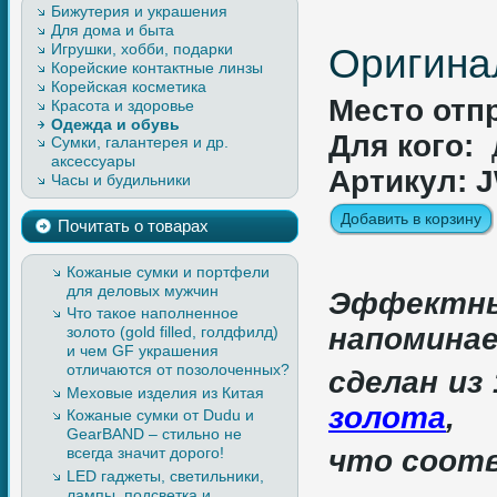
Бижутерия и украшения
Для дома и быта
Игрушки, хобби, подарки
Оригинал
Корейские контактные линзы
Корейская косметика
Место отп
Красота и здоровье
Одежда и обувь
Для кого:
Сумки, галантерея и др.
Верхняя одежда, изделия из
аксессуары
кожи и меха
Артикул: 
Часы и будильники
Легкая одежда
Обувь
Почитать о товарах
Кожаные сумки и портфели
для деловых мужчин
Эффект
Что такое наполненное
напоминае
золото (gold filled, голдфилд)
и чем GF украшения
отличаются от позолоченных?
сделан из
Меховые изделия из Китая
золота
,
Кожаные сумки от Dudu и
GearBAND – cтильно не
всегда значит дорого!
что соот
LED гаджеты, светильники,
лампы, подсветка и