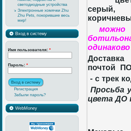
цве
светодиодные устройства
серый,
Электронные хомячки Zhu
Zhu Pets, покорившие весь
коричнев
мир!
можно н
Вход в систему
ботильон
одинаково
Имя пользователя:
*
Доставка 
Пароль:
*
почтой П
- с трек к
Просьба 
Регистрация
Забыли пароль?
цвета ДО 
WebMoney