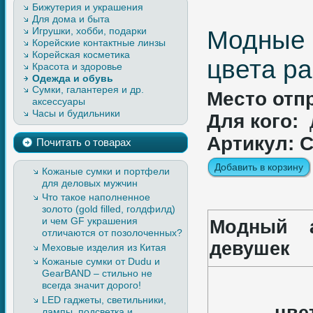
Бижутерия и украшения
Для дома и быта
Игрушки, хобби, подарки
Модные 
Корейские контактные линзы
Корейская косметика
цвета р
Красота и здоровье
Одежда и обувь
Сумки, галантерея и др.
Верхняя одежда, изделия из
Место отп
аксессуары
кожи и меха
Часы и будильники
Легкая одежда
Для кого:
Обувь
Артикул: 
Почитать о товарах
Кожаные сумки и портфели
для деловых мужчин
Что такое наполненное
золото (gold filled, голдфилд)
и чем GF украшения
Модный а
отличаются от позолоченных?
девушек
Меховые изделия из Китая
Кожаные сумки от Dudu и
GearBAND – cтильно не
всегда значит дорого!
LED гаджеты, светильники,
лампы, подсветка и