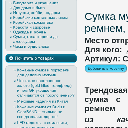
Бижутерия и украшения
Для дома и быта
Игрушки, хобби, подарки
Cумка м
Корейские контактные линзы
Корейская косметика
ремнем, 
Красота и здоровье
Одежда и обувь
Сумки, галантерея и др.
Верхняя одежда, изделия из
Место отп
аксессуары
кожи и меха
Часы и будильники
Легкая одежда
Для кого:
Обувь
Артикул: 
Почитать о товарах
Кожаные сумки и портфели
для деловых мужчин
Что такое наполненное
золото (gold filled, голдфилд)
Трендова
и чем GF украшения
отличаются от позолоченных?
сумка с 
Меховые изделия из Китая
ремнем
Кожаные сумки от Dudu и
GearBAND – cтильно не
всегда значит дорого!
из каче
LED гаджеты, светильники,
лампы, подсветка и