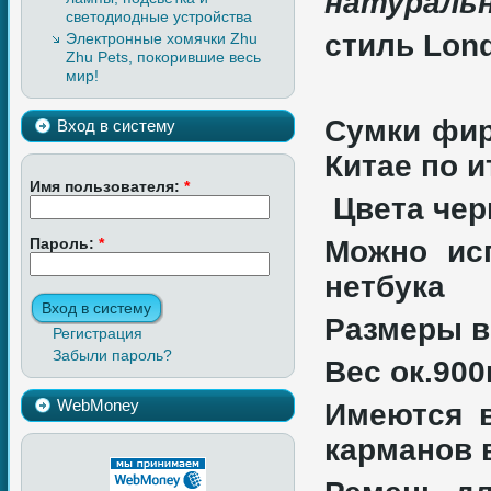
натуральн
светодиодные устройства
стиль Lon
Электронные хомячки Zhu
Zhu Pets, покорившие весь
мир!
Сумки фир
Вход в систему
Китае по и
Имя пользователя:
*
Цвета че
Пароль:
*
Можно ис
нетбука
Размеры в
Регистрация
Забыли пароль?
Вес ок.900
WebMoney
Имеются 
карманов 