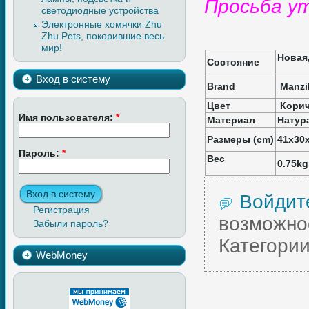
Просьба ут
светодиодные устройства
Электронные хомячки Zhu
Zhu Pets, покорившие весь
мир!
Новая,
Cостояние
Вход в систему
Brand
Manzi
Цвет
Корич
Имя пользователя:
*
Материал
Натур
Размеры (cm)
41х30
Пароль:
*
Вес
0.75kg
Войдит
Регистрация
возможно
Забыли пароль?
Категории
WebMoney