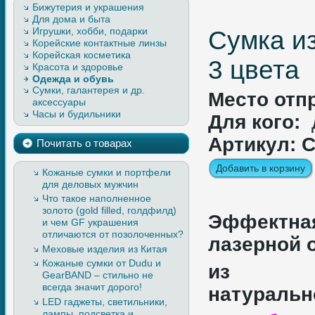
Бижутерия и украшения
Для дома и быта
Игрушки, хобби, подарки
Сумка из
Корейские контактные линзы
Корейская косметика
3 цвета
Красота и здоровье
Одежда и обувь
Сумки, галантерея и др.
Верхняя одежда, изделия из
Место отп
аксессуары
кожи и меха
Часы и будильники
Легкая одежда
Для кого:
Обувь
Артикул: 
Почитать о товарах
Кожаные сумки и портфели
для деловых мужчин
Что такое наполненное
золото (gold filled, голдфилд)
Эффектн
и чем GF украшения
отличаются от позолоченных?
лазерной 
Меховые изделия из Китая
Кожаные сумки от Dudu и
из кач
GearBAND – cтильно не
всегда значит дорого!
натуральн
LED гаджеты, светильники,
лампы, подсветка и