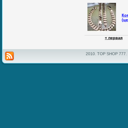
К
(ц
« первая
2010. TOP SHOP 777.