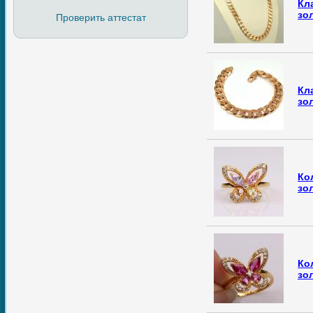
Кл
зо
Проверить аттестат
Кл
зо
Ко
зо
Ко
зо