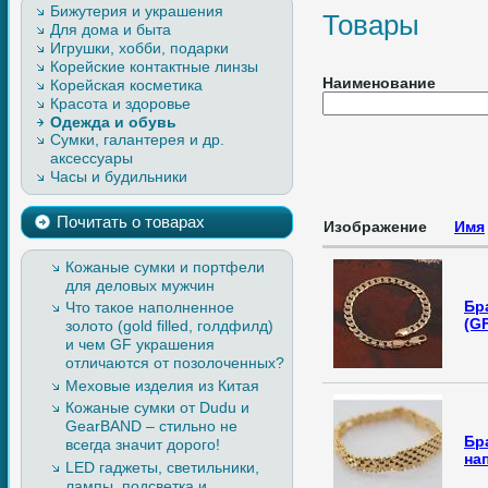
Бижутерия и украшения
Товары
Для дома и быта
Игрушки, хобби, подарки
Корейские контактные линзы
Наименование
Корейская косметика
Красота и здоровье
Одежда и обувь
Сумки, галантерея и др.
Верхняя одежда, изделия из
аксессуары
кожи и меха
Часы и будильники
Легкая одежда
Обувь
Почитать о товарах
Изображение
Имя
Кожаные сумки и портфели
для деловых мужчин
Бр
Что такое наполненное
(G
золото (gold filled, голдфилд)
и чем GF украшения
отличаются от позолоченных?
Меховые изделия из Китая
Кожаные сумки от Dudu и
GearBAND – cтильно не
Бр
всегда значит дорого!
на
LED гаджеты, светильники,
лампы, подсветка и