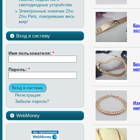
светодиодные устройства
Электронные хомячки Zhu
Zhu Pets, покорившие весь
мир!
Бр
зо
Вход в систему
Имя пользователя:
*
Бр
на
Пароль:
*
Регистрация
Забыли пароль?
Из
на
WebMoney